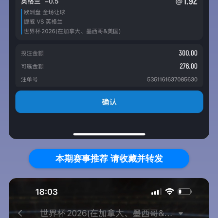
本期赛事推荐 请收藏并转发