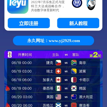
2022年7月乐鱼正式与亚
特兰大达成战略合作，
共创数字体育新时代
永久网址：www.yj2929.com